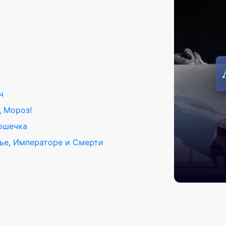
ч
 Мороз!
ошечка
ье, Императоре и Смерти