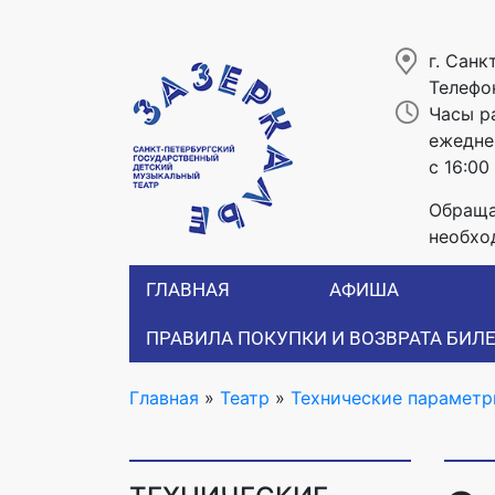
г. Санк
Телефо
Часы р
ежеднев
с 16:00
Обраща
необхо
ГЛАВНАЯ
АФИША
ПРАВИЛА ПОКУПКИ И ВОЗВРАТА БИЛ
Главная
»
Театр
»
Технические парамет