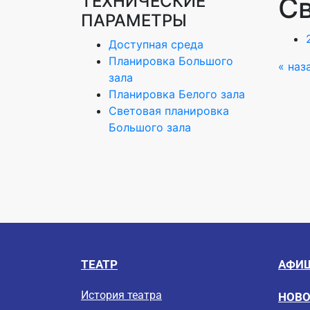
ТЕХНИЧЕСКИЕ
Св
ПАРАМЕТРЫ
Доступная среда
Планировка Большого
« наз
зала
Планировка Белого зала
Световая планировка
Большого зала
ТЕАТР
АФИ
История театра
НОВ