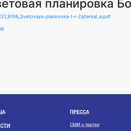
етовая планировка Б
227_9106_Svetovaya-planirovka-t-r-Zazerkal_e.pdf
ад
ША
ПРЕССА
СМИ о театре
ОСТИ